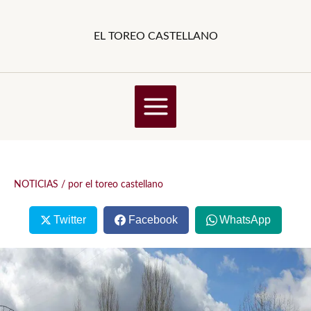
Ir
al
EL TOREO CASTELLANO
contenido
NOTICIAS
/ por
el toreo castellano
Twitter
Facebook
WhatsApp