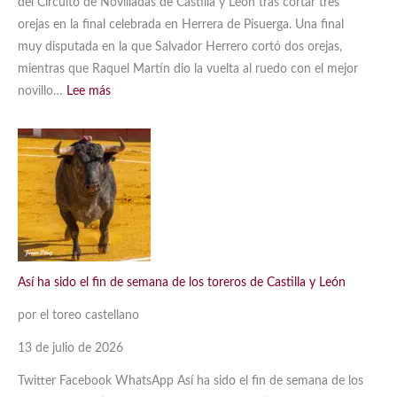
del Circuito de Novilladas de Castilla y León tras cortar tres
orejas en la final celebrada en Herrera de Pisuerga. Una final
muy disputada en la que Salvador Herrero cortó dos orejas,
mientras que Raquel Martín dio la vuelta al ruedo con el mejor
:
novillo…
Lee más
Jorge
Oliva
ganador
del
Circuito
de
Castilla
y
Así ha sido el fin de semana de los toreros de Castilla y León
León
por el toreo castellano
13 de julio de 2026
Twitter Facebook WhatsApp Así ha sido el fin de semana de los