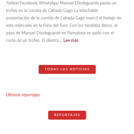
León
Twitter Facebook WhatsApp Manuel Diosleguarde pasea un
trofeo en la corrida de Cebada Gago La intachable
presentación de la corrida de Cebada Gago marcó el festejo de
este miércoles en la Feria del Toro. Con los tendidos llenos, el
paso de Manuel Diosleguarde en Pamplona se saldó con el
:
corte de un trofeo. El diestro…
Lee más
Manuel
Diosleguarde
pasea
TODAS LAS NOTICIAS
un
trofeo
en
la
Últimos reportajes
corrida
de
Cebada
REPORTAJES
Gago