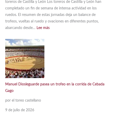
toreros de Castilla y León Los toreros de Castilla y León han
completado un fin de semana de intensa actividad en los
ruedos. El resumen de estas jornadas deja un balance de
trofeos, vueltas al ruedo y ovaciones en diferentes puntos,
:
abarcando desde…
Lee más
Así
ha
sido
el
fin
de
semana
de
Manuel Diosleguarde pasea un trofeo en la corrida de Cebada
los
Gago
toreros
de
por el toreo castellano
Castilla
9 de julio de 2026
y