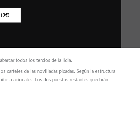
(3€)
arcar todos los tercios de la lidia.
os carteles de las novilladas picadas. Según la estructura
cuitos nacionales. Los dos puestos restantes quedarán