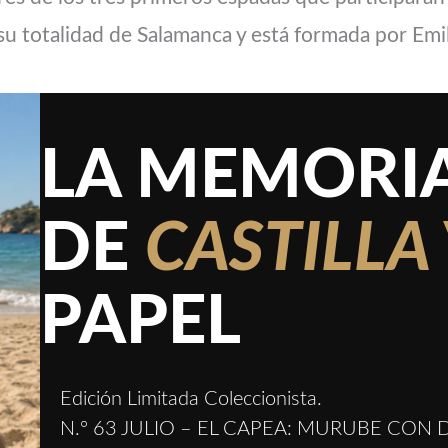
su totalidad de Salamanca y está formada por Emil
LA MEMORIA
DE
CASTILLA
PAPEL
Edición Limitada Coleccionista.
N.º 63 JULIO – EL CAPEA: MURUBE CO