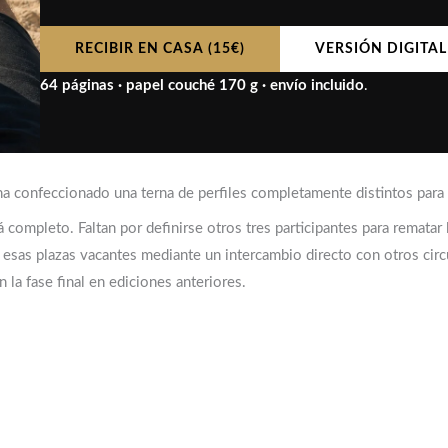
RECIBIR EN CASA (15€)
VERSIÓN DIGITAL 
64 páginas · papel couché 170 g · envío incluido
.
ha confeccionado una terna de perfiles completamente distintos para ab
 completo. Faltan por definirse otros tres participantes para rematar l
e esas plazas vacantes mediante un intercambio directo con otros cir
la fase final en ediciones anteriores.