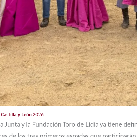
 Castilla y León
2026
Junta y la Fundación Toro de Lidia ya tiene defin
es de los tres primeros espadas que participarán e