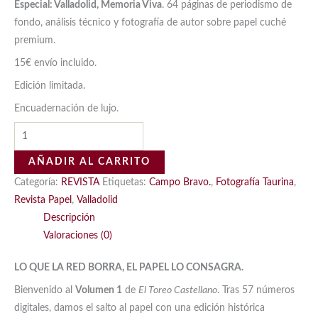
Especial: Valladolid, Memoria Viva
. 64 páginas de periodismo de
fondo, análisis técnico y fotografía de autor sobre papel cuché
premium.
15€ envío incluido.
Edición limitada.
Encuadernación de lujo.
Revista
El
AÑADIR AL CARRITO
Toreo
Categoría:
REVISTA
Etiquetas:
Campo Bravo.
,
Fotografía Taurina
,
Castellano
Revista Papel
,
Valladolid
-
Descripción
Nº
Valoraciones (0)
58
(Volumen
LO QUE LA RED BORRA, EL PAPEL LO CONSAGRA.
1
Papel)
Bienvenido al
Volumen 1
de
El Toreo Castellano
. Tras 57 números
cantidad
digitales, damos el salto al papel con una edición histórica