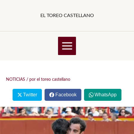
Ir
al
EL TOREO CASTELLANO
contenido
NOTICIAS
/ por
el toreo castellano
Twitter
Facebook
WhatsApp