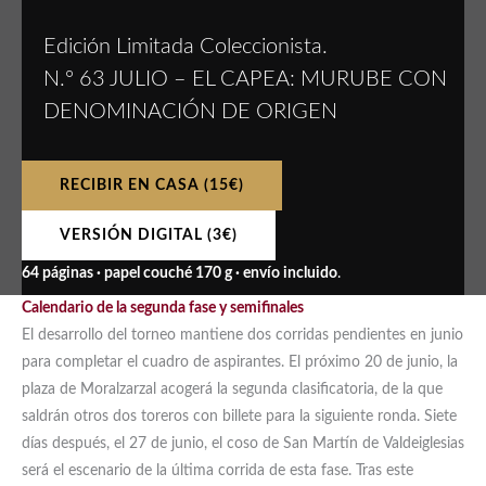
Edición Limitada Coleccionista.
N.º 63 JULIO – EL CAPEA: MURUBE CON
DENOMINACIÓN DE ORIGEN
RECIBIR EN CASA (15€)
VERSIÓN DIGITAL (3€)
64 páginas · papel couché 170 g · envío incluido
.
Calendario de la segunda fase y semifinales
El desarrollo del torneo mantiene dos corridas pendientes en junio
para completar el cuadro de aspirantes. El próximo 20 de junio, la
plaza de Moralzarzal acogerá la segunda clasificatoria, de la que
saldrán otros dos toreros con billete para la siguiente ronda. Siete
días después, el 27 de junio, el coso de San Martín de Valdeiglesias
será el escenario de la última corrida de esta fase. Tras este