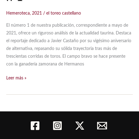
Hemeroteca
,
2021
/
el toreo castellano
El número 1 de nuestra publicación, correspondiente a mayo de
2021, ofrece un riguroso análisis de la actualidad taurina. Destaca
el reportaje dedicado a Javier Castaño por su vigésimo aniversario
de alternativa, repasando su sólida trayectoria tras más de
trescientas corridas de toros. El campo bravo se hace presente
con la ganadería zamorana de Hermanos
Revista
Leer más »
taurina
el
toreo
castellano
mayo
2021-
nº1