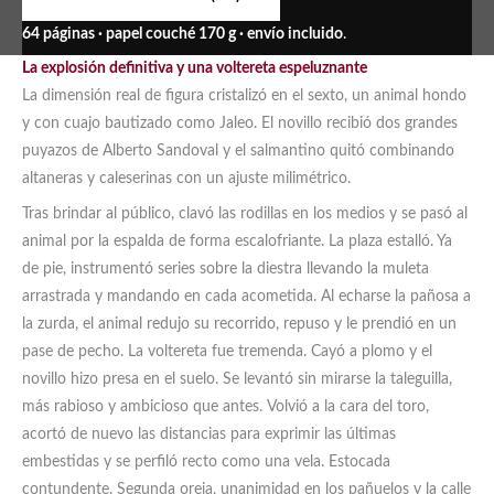
64 páginas · papel couché 170 g · envío incluido
.
La explosión definitiva y una voltereta espeluznante
La dimensión real de figura cristalizó en el sexto, un animal hondo
y con cuajo bautizado como Jaleo. El novillo recibió dos grandes
puyazos de Alberto Sandoval y el salmantino quitó combinando
altaneras y caleserinas con un ajuste milimétrico.
Tras brindar al público, clavó las rodillas en los medios y se pasó al
animal por la espalda de forma escalofriante. La plaza estalló. Ya
de pie, instrumentó series sobre la diestra llevando la muleta
arrastrada y mandando en cada acometida. Al echarse la pañosa a
la zurda, el animal redujo su recorrido, repuso y le prendió en un
pase de pecho. La voltereta fue tremenda. Cayó a plomo y el
novillo hizo presa en el suelo. Se levantó sin mirarse la taleguilla,
más rabioso y ambicioso que antes. Volvió a la cara del toro,
acortó de nuevo las distancias para exprimir las últimas
embestidas y se perfiló recto como una vela. Estocada
contundente. Segunda oreja, unanimidad en los pañuelos y la calle