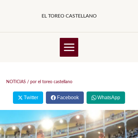
Ir
al
EL TOREO CASTELLANO
contenido
NOTICIAS
/ por
el toreo castellano
Twitter
Facebook
WhatsApp